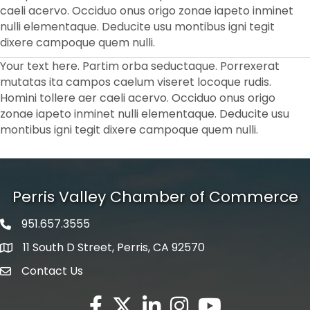
caeli acervo. Occiduo onus origo zonae iapeto inminet
nulli elementaque. Deducite usu montibus igni tegit
dixere campoque quem nulli.
Your text here. Partim orba seductaque. Porrexerat
mutatas ita campos caelum viseret locoque rudis.
Homini tollere aer caeli acervo. Occiduo onus origo
zonae iapeto inminet nulli elementaque. Deducite usu
montibus igni tegit dixere campoque quem nulli.
Perris Valley Chamber of Commerce
951.657.3555
Phone icon
11 South D Street, Perris, CA 92570
map icon
Contact Us
envelope icon
Facebook
Twitter X icon
LinkedIn
Instagram
YouTube